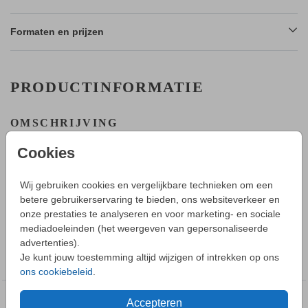
Formaten en prijzen
PRODUCTINFORMATIE
OMSCHRIJVING
Een uniek regenboogje met bloemetjes!
Cookies
HOE WERKT HET?
- Maak in de editor een mooi ontwerp van dit kaartje.
Wij gebruiken cookies en vergelijkbare technieken om een
- Sla deze op in je account en bestel daarna een proefdruk.
betere gebruikerservaring te bieden, ons websiteverkeer en
Toon meer
- Tijdens bestellen kun je kiezen uit verschillende formaten,
onze prestaties te analyseren en voor marketing- en sociale
papiersoorten en envelopkleuren.
mediadoeleinden (het weergeven van gepersonaliseerde
- Bij je 1e proefdruk ontvang je een proefsetje met samples
advertenties).
COLLECTIE
van alle papiersoorten en kleuren enveloppen.
Je kunt jouw toestemming altijd wijzigen of intrekken op ons
Geboortekaartje meisje
- Je kunt de enveloppen vooraf bestellen.
ons cookiebeleid
.
EEN VRAAG?
Accepteren
DEZE DESIGNS VIND JE