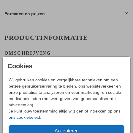
Formaten en prijzen
PRODUCTINFORMATIE
OMSCHRIJVING
Met mooie herfst tinten maak je zelf een geboortekaartje voor
Cookies
een jongen in de editor.
HOE WERKT HET?
Wij gebruiken cookies en vergelijkbare technieken om een
- Maak in de editor een mooi ontwerp van dit kaartje.
betere gebruikerservaring te bieden, ons websiteverkeer en
Toon meer
- Sla deze op in je account en bestel daarna een proefdruk.
onze prestaties te analyseren en voor marketing- en sociale
- Tijdens bestellen kun je kiezen uit verschillende formaten,
mediadoeleinden (het weergeven van gepersonaliseerde
papiersoorten en envelopkleuren.
advertenties).
COLLECTIE
- Bij je 1e proefdruk ontvang je een proefsetje met samples
Je kunt jouw toestemming altijd wijzigen of intrekken op ons
Geboortekaartjes jongen
van alle papiersoorten en kleuren enveloppen.
ons cookiebeleid
.
- Je kunt de enveloppen vooraf bestellen.
Accepteren
DEZE DESIGNS VIND JE