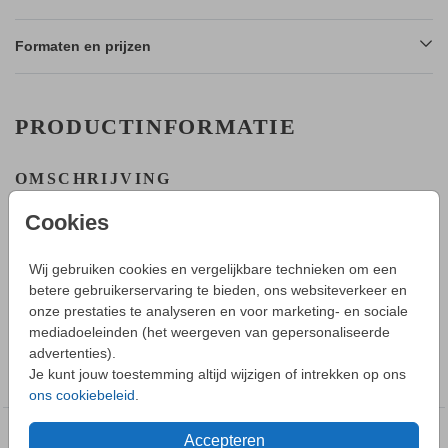
Formaten en prijzen
PRODUCTINFORMATIE
OMSCHRIJVING
Cookies
HOE WERKT HET?
- Maak in de editor een mooi ontwerp van dit geboortekaartje.
Wij gebruiken cookies en vergelijkbare technieken om een
- Sla deze op in je account en bestel daarna een proefdruk.
betere gebruikerservaring te bieden, ons websiteverkeer en
Toon meer
- Tijdens bestellen kun je kiezen uit verschillende formaten,
onze prestaties te analyseren en voor marketing- en sociale
papiersoorten en envelopkleuren.
mediadoeleinden (het weergeven van gepersonaliseerde
- Bij je 1e proefdruk ontvang je een proefsetje met samples
advertenties).
COLLECTIE
van alle papiersoorten en kleuren enveloppen.
Je kunt jouw toestemming altijd wijzigen of intrekken op ons
Geboortekaartjes jongen
- Als het geboortekaartje naar wens is kun je enveloppen
ons cookiebeleid
.
vooraf bestellen.
Accepteren
DEZE DESIGNS VIND JE