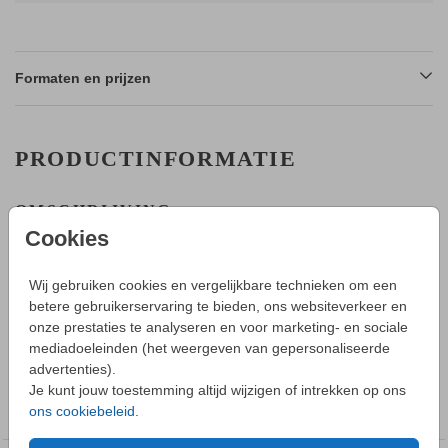
Formaten en prijzen
PRODUCTINFORMATIE
OMSCHRIJVING
Een vrolijk geboortekaartje voor een jongen met bloemen. Je
Cookies
kunt het geboortekaartje origineel maken door een touwtje om
het kaartje te strikken. Touwtjes bestel je ook bij ons in bosjes
Wij gebruiken cookies en vergelijkbare technieken om een
van 25 meter.
betere gebruikerservaring te bieden, ons websiteverkeer en
onze prestaties te analyseren en voor marketing- en sociale
Toon meer
HOE WERKT HET?
mediadoeleinden (het weergeven van gepersonaliseerde
- Maak in de editor een mooi ontwerp van dit geboortekaartje.
advertenties).
- Sla deze op in je account en bestel daarna een proefdruk.
COLLECTIE
Je kunt jouw toestemming altijd wijzigen of intrekken op ons
- Tijdens bestellen kun je kiezen uit verschillende formaten,
ons cookiebeleid
.
Geboortekaartjes jongen
papiersoorten en envelopkleuren.
- Je kunt bij de proefdruk een bosje touw bestellen zodat je