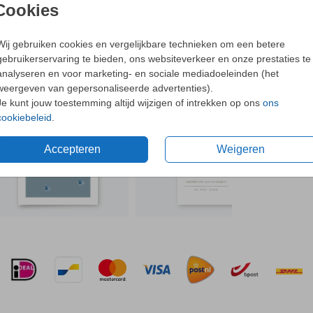
Cookies
- Met o
Ne
Wij gebruiken cookies en vergelijkbare technieken om een betere
oorten
gebruikerservaring te bieden, ons websiteverkeer en onze prestaties te
N OOK LEUK
analyseren en voor marketing- en sociale mediadoeleinden (het
weergeven van gepersonaliseerde advertenties).
af
Je kunt jouw toestemming altijd wijzigen of intrekken op ons
ons
Formaten 
cookiebeleid
.
Accepteren
Weigeren