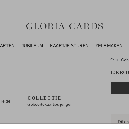
AARTEN
JUBILEUM
KAARTJE STUREN
ZELF MAKEN
Gebo
GEBO
COLLECTIE
 je de
Geboortekaartjes jongen
- Dit o
- Bijpa