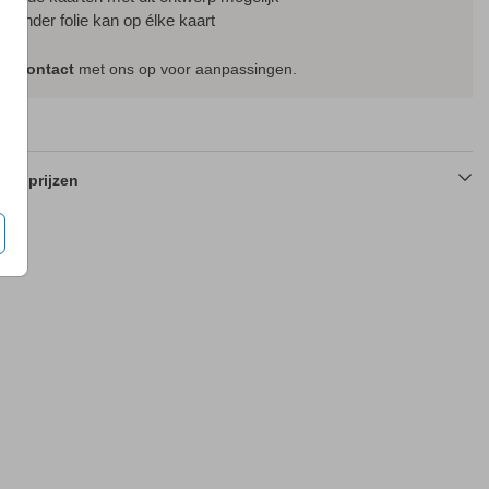
f zonder folie kan op élke kaart
em
contact
met ons op voor aanpassingen.
en prijzen