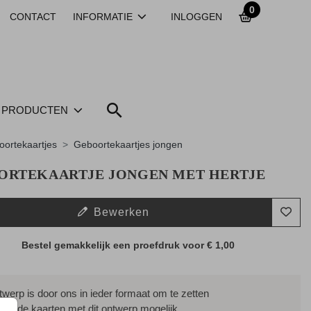
0
CONTACT
INFORMATIE
INLOGGEN
PRODUCTEN
ortekaartjes
Geboortekaartjes jongen
ORTEKAARTJE JONGEN MET HERTJE
Bewerken
Bestel gemakkelijk een proefdruk voor
€ 1,00
ntwerp is door ons in ieder formaat om te zetten
ssende kaarten met dit ontwerp mogelijk