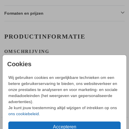
Formaten en prijzen
PRODUCTINFORMATIE
OMSCHRIJVING
Een geboortekaartje voor een jongen met bloemen. Het
Cookies
initiaal van jullie zoontje wordt met zilverfolie gedrukt. Wij
hebben voor ronde hoeken gekozen voor een lieve uitstraling.
Alle detail op dit geboortekaartje kun je in de editor
Wij gebruiken cookies en vergelijkbare technieken om een
aanpassen.
betere gebruikerservaring te bieden, ons websiteverkeer en
Toon meer
onze prestaties te analyseren en voor marketing- en sociale
HOE WERKT HET?
mediadoeleinden (het weergeven van gepersonaliseerde
- Maak in de editor een mooi ontwerp van dit geboortekaartje.
advertenties).
COLLECTIE
- Sla deze op in je account en bestel daarna een proefdruk.
Je kunt jouw toestemming altijd wijzigen of intrekken op ons
Geboortekaartjes jongen
- Tijdens bestellen kun je kiezen uit verschillende formaten,
ons cookiebeleid
.
papiersoorten en envelopkleuren.
- Bij je 1e proefdruk ontvang je een proefsetje van
Accepteren
DEZE DESIGNS VIND JE