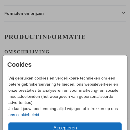
Formaten en prijzen
PRODUCTINFORMATIE
OMSCHRIJVING
Een babykaartje met vosje voor een lief jongetje.
Cookies
HOE WERKT HET?
- Maak in de editor een mooi ontwerp van dit kaartje.
Wij gebruiken cookies en vergelijkbare technieken om een
- Sla deze op in je account en bestel daarna een proefdruk.
betere gebruikerservaring te bieden, ons websiteverkeer en
Toon meer
- Je kunt alvast de enveloppen bestellen.
onze prestaties te analyseren en voor marketing- en sociale
- Tijdens bestellen kun je kiezen uit verschillende formaten,
mediadoeleinden (het weergeven van gepersonaliseerde
papiersoorten en envelopkleuren.
advertenties).
COLLECTIE
- Bij je 1e proefdruk ontvang je een proefsetje met samples
Je kunt jouw toestemming altijd wijzigen of intrekken op ons
Geboortekaartjes jongen
van alle papiersoorten en kleuren enveloppen. - Je kunt de
ons cookiebeleid
.
enveloppen vooraf bestellen.
Accepteren
DEZE DESIGNS VIND JE