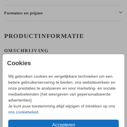
Formaten en prijzen
PRODUCTINFORMATIE
OMSCHRIJVING
Lief klassiek geboortekaartje die eenvoudig aan te passen is
Cookies
in de editor.
HOE WERKT HET?
Wij gebruiken cookies en vergelijkbare technieken om een
- Maak in de editor een mooi ontwerp van dit kaartje.
betere gebruikerservaring te bieden, ons websiteverkeer en
Toon meer
- Sla deze op in je account en bestel daarna een proefdruk.
onze prestaties te analyseren en voor marketing- en sociale
- Tijdens bestellen kun je kiezen uit verschillende formaten,
mediadoeleinden (het weergeven van gepersonaliseerde
papiersoorten en envelopkleuren.
advertenties).
COLLECTIE
- Bij je 1e proefdruk ontvang je een proefsetje met samples
Je kunt jouw toestemming altijd wijzigen of intrekken op ons
Geboortekaartjes jongen
van alle papiersoorten en kleuren enveloppen.
ons cookiebeleid
.
- Je kunt de enveloppen vooraf bestellen.
Accepteren
DEZE DESIGNS VIND JE